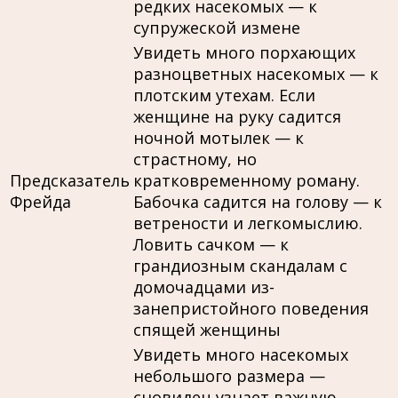
редких насекомых — к
супружеской измене
Увидеть много порхающих
разноцветных насекомых — к
плотским утехам. Если
женщине на руку садится
ночной мотылек — к
страстному, но
Предсказатель
кратковременному роману.
Фрейда
Бабочка садится на голову — к
ветрености и легкомыслию.
Ловить сачком — к
грандиозным скандалам с
домочадцами из-
занепристойного поведения
спящей женщины
Увидеть много насекомых
небольшого размера —
сновидец узнает важную