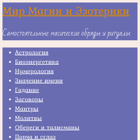
Skip
Мир Магии и Эзотерики
to
content
Самостоятельные магические обряды и ритуалы
Астрология
Биоэнергетика
Нумерология
Значение имени
Гадание
Заговоры
Мантры
Молитвы
Обереги и талисманы
Порча и сглаз