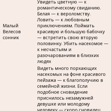
Увидеть цветную — к
романтическому свиданию.
Белая — к вероломству.
Ловить — к любовным
Малый
приключениям. Поймать
Велесов
красивую и большую бабочку
сонник
— встретить свою вторую
половинку. Убить насекомое —
к несчастьям и
разочарованиям в близких
людях
Видеть много порхающих
насекомых на фоне красивого
пейзажа — к благополучию в
семейной жизни. Если
подобное сновидение
приснилось незамужней
девушке или молодому
человеку — скоро сновидец