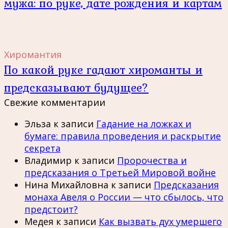
мужа: по руке, дате рождения и картам
Хиромантия
По какой руке гадают хироманты и
предсказывают будущее?
Свежие комментарии
Эльза
к записи
Гадание на ложках и
бумаге: правила проведения и раскрытие
секрета
Владимир
к записи
Пророчества и
предсказания о Третьей Мировой войне
Нина Михайловна
к записи
Предсказания
монаха Авеля о России — что сбылось, что
предстоит?
Медея
к записи
Как вызвать дух умершего