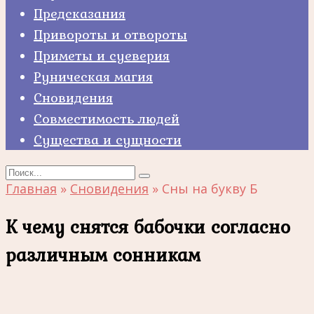
Предсказания
Привороты и отвороты
Приметы и суеверия
Руническая магия
Сновидения
Совместимость людей
Существа и сущности
Search
for:
Главная
»
Сновидения
»
Сны на букву Б
К чему снятся бабочки согласно
различным сонникам