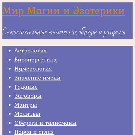
Skip
Мир Магии и Эзотерики
to
content
Самостоятельные магические обряды и ритуалы
Астрология
Биоэнергетика
Нумерология
Значение имени
Гадание
Заговоры
Мантры
Молитвы
Обереги и талисманы
Порча и сглаз