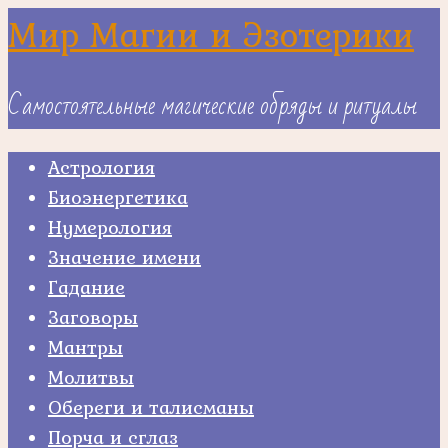
Skip
Мир Магии и Эзотерики
to
content
Самостоятельные магические обряды и ритуалы
Астрология
Биоэнергетика
Нумерология
Значение имени
Гадание
Заговоры
Мантры
Молитвы
Обереги и талисманы
Порча и сглаз