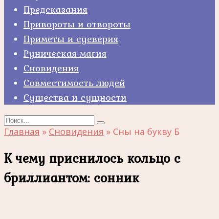
Предсказания
Привороты и отвороты
Приметы и суеверия
Руническая магия
Сновидения
Совместимость людей
Существа и сущности
Search
for:
Главная
»
Сновидения
»
Сны на букву Б
К чему приснилось кольцо с
бриллиантом: сонник