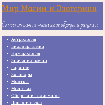
Skip
Мир Магии и Эзотерики
to
content
Самостоятельные магические обряды и ритуалы
Астрология
Биоэнергетика
Нумерология
Значение имени
Гадание
Заговоры
Мантры
Молитвы
Обереги и талисманы
Порча и сглаз