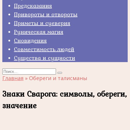
Предсказания
Привороты и отвороты
Приметы и суеверия
Руническая магия
Сновидения
Совместимость людей
Существа и сущности
Search
for:
Главная
»
Обереги и талисманы
Знаки Сварога: символы, обереги,
значение