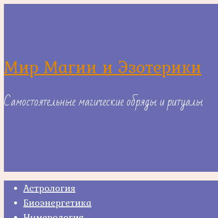
Skip
to
content
Мир Магии и Эзотерики
Самостоятельные магические обряды и ритуалы
Астрология
Биоэнергетика
Нумерология