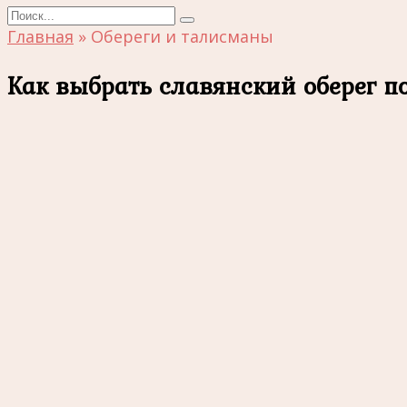
Search
for:
Главная
»
Обереги и талисманы
Как выбрать славянский оберег п