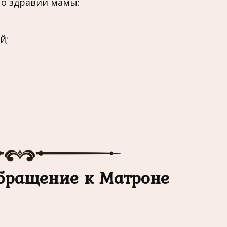
о здравии мамы:
й;
бращение к Матроне