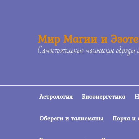
Skip
to
content
Мир Магии и Эзот
Самостоятельные магические обряды 
Астрология
Биоэнергетика
Н
Обереги и талисманы
Порча и 