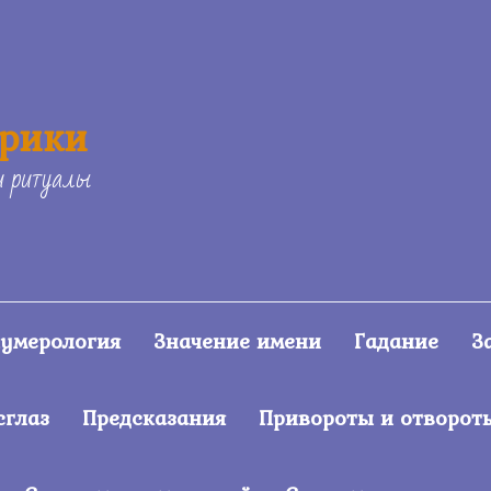
ерики
и ритуалы
умерология
Значение имени
Гадание
З
сглаз
Предсказания
Привороты и отворот