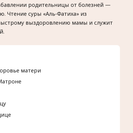
избавлении родительницы от болезней —
ю. Чтение суры «Аль-Фатиха» из
 быстрому выздоровлению мамы и служит
й.
доровье матери
Матроне
цу
дице