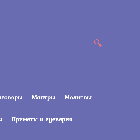
аговоры
Мантры
Молитвы
ы
Приметы и суеверия