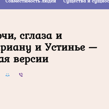
Совместимость людей
Существа и сущно
чи, сглаза и
приану и Устинье —
ая версии