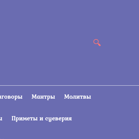
аговоры
Мантры
Молитвы
ы
Приметы и суеверия