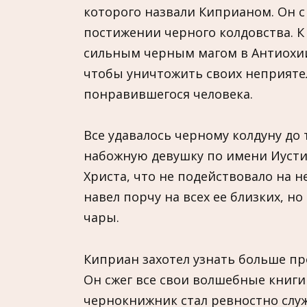
которого назвали Киприаном. Он с
постижении черного колдовства. 
сильным черным магом в Антиохии
чтобы уничтожить своих неприят
понравившегося человека.
Все удавалось черному колдуну до 
набожную девушку по имени Иустин
Христа, что не подействовало на н
навел порчу на всех ее близких, 
чары.
Киприан захотел узнать больше про
Он сжег все свои волшебные книги
чернокнижник стал ревностно служ