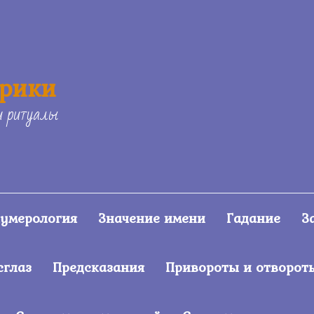
ерики
и ритуалы
умерология
Значение имени
Гадание
З
сглаз
Предсказания
Привороты и отворот