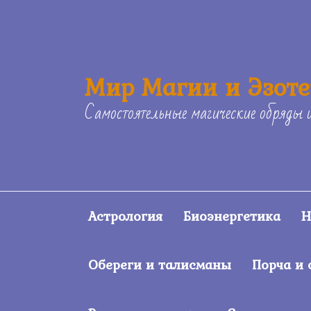
Skip
to
content
Мир Магии и Эзот
Самостоятельные магические обряды 
Астрология
Биоэнергетика
Н
Обереги и талисманы
Порча и 