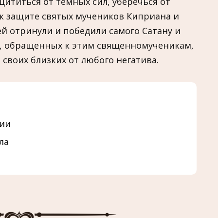
щититься от темных сил, уберечься от
 к защите святых мучеников Киприана и
й отринули и победили самого Сатану и
тв, обращенных к этим священномученикам,
своих близких от любого негатива.
нии
ла