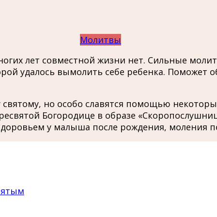
Молитвы
ногих лет совместной жизни нет. Сильные моли
оторой удалось вымолить себе ребенка. Поможе
святому, но особо славятся помощью некоторые
ресвятой Богородице в образе «Скоропослушни
здоровьем у малыша после рождения, моления п
вятым