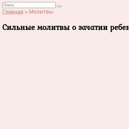
Search
for:
Главная
»
Молитвы
Сильные молитвы о зачатии ребен