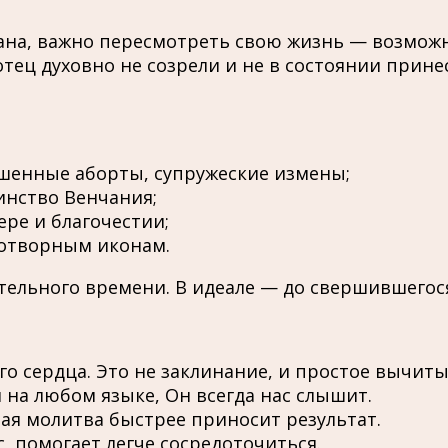
ана, важно пересмотреть свою жизнь — возможно
 отец духовно не созрели и не в состоянии прине
ршенные аборты, супружеские измены;
инство Венчания;
ере и благочестии;
дотворным иконам.
ельного времени. В идеале — до свершившегося
его сердца. Это не заклинание, и простое вычит
на любом языке, Он всегда нас слышит.
ая молитва быстрее приносит результат.
, помогает легче сосредоточиться.