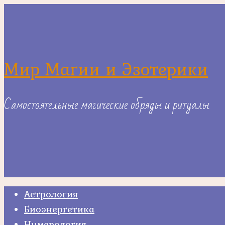
Skip
to
content
Мир Магии и Эзотерики
Самостоятельные магические обряды и ритуалы
Астрология
Биоэнергетика
Нумерология