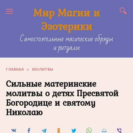
Skip
Мир Магии и
to
content
Эзотерики
Самостоятельные магические обряды
и ритуалы
ГЛАВНАЯ
»
МОЛИТВЫ
Сильные материнские
молитвы о детях Пресвятой
Богородице и святому
Николаю