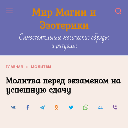
Skip
Мир Магии и
to
content
Эзотерики
Самостоятельные магические обряды
и ритуалы
ГЛАВНАЯ
»
МОЛИТВЫ
Молитва перед экзаменом на
успешную сдачу