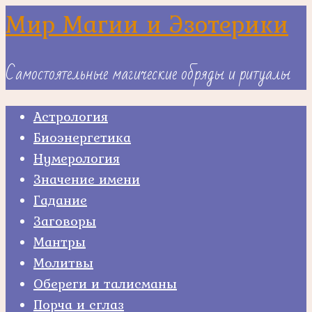
Skip
Мир Магии и Эзотерики
to
content
Самостоятельные магические обряды и ритуалы
Астрология
Биоэнергетика
Нумерология
Значение имени
Гадание
Заговоры
Мантры
Молитвы
Обереги и талисманы
Порча и сглаз