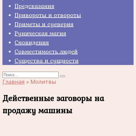
Предсказания
Привороты и отвороты
Приметы и суеверия
Руническая магия
Сновидения
Совместимость людей
Существа и сущности
Search
for:
Главная
»
Молитвы
Действенные заговоры на
продажу машины