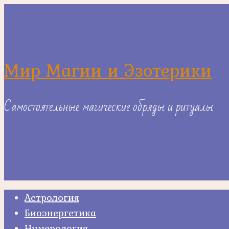
Skip
to
content
Мир Магии и Эзотерики
Самостоятельные магические обряды и ритуалы
Астрология
Биоэнергетика
Нумерология