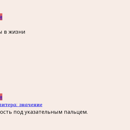
я
ы в жизни
я
питера: значение
сть под указательным пальцем.