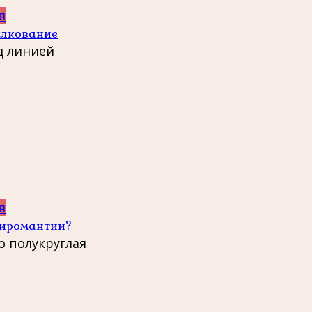
я
олкование
д линией
я
 хиромантии?
о полукруглая