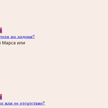
я
ителя на ладони?
 Марса или
я
е или ее отсутствие?