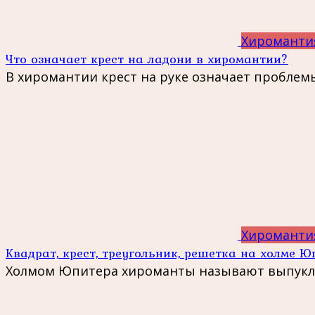
Хироманти
Что означает крест на ладони в хиромантии?
В хиромантии крест на руке означает проблем
Хироманти
Квадрат, крест, треугольник, решетка на холме Ю
Холмом Юпитера хироманты называют выпукло