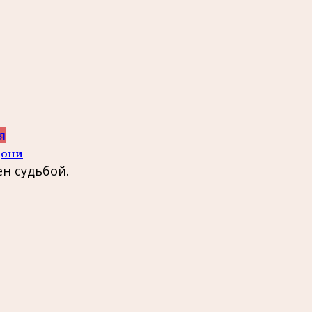
я
дони
ен судьбой.