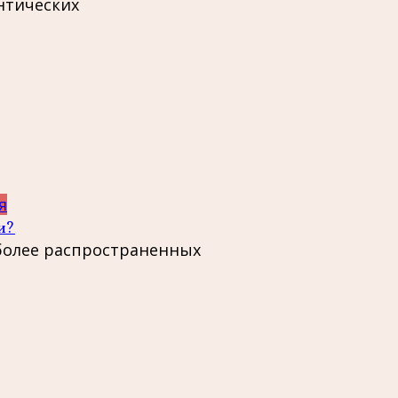
нтических
я
и?
иболее распространенных