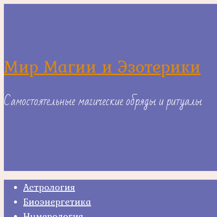
Skip
to
content
Мир Магии и Эзотерики
Самостоятельные магические обряды и ритуалы
Астрология
Биоэнергетика
Нумерология