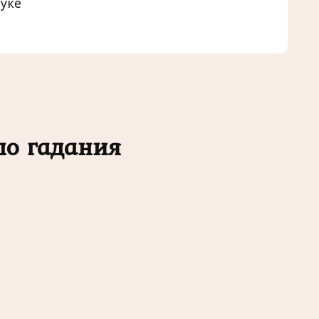
уке
ло гадания