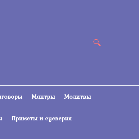
аговоры
Мантры
Молитвы
ы
Приметы и суеверия