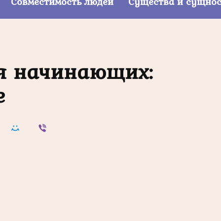
Совместимость людей
Существа и сущно
я начинающих:
е