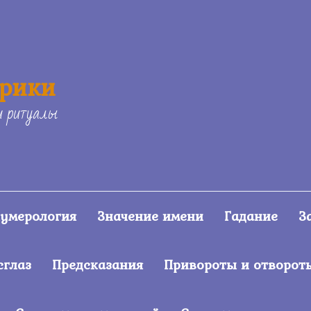
ерики
и ритуалы
умерология
Значение имени
Гадание
З
сглаз
Предсказания
Привороты и отворот