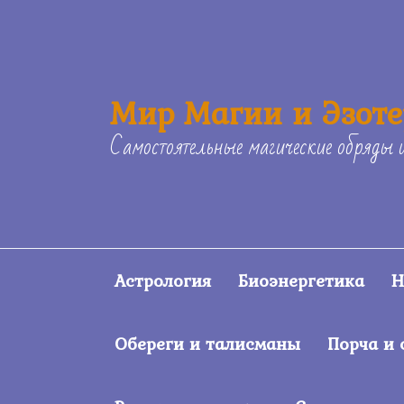
Skip
to
content
Мир Магии и Эзот
Самостоятельные магические обряды 
Астрология
Биоэнергетика
Н
Обереги и талисманы
Порча и 