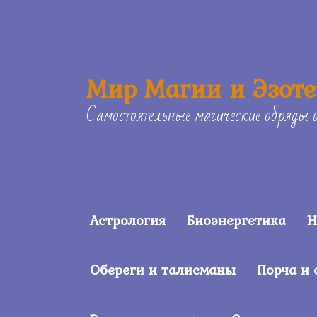
Skip
to
content
Мир Магии и Эзот
Самостоятельные магические обряды 
Астрология
Биоэнергетика
Н
Обереги и талисманы
Порча и 