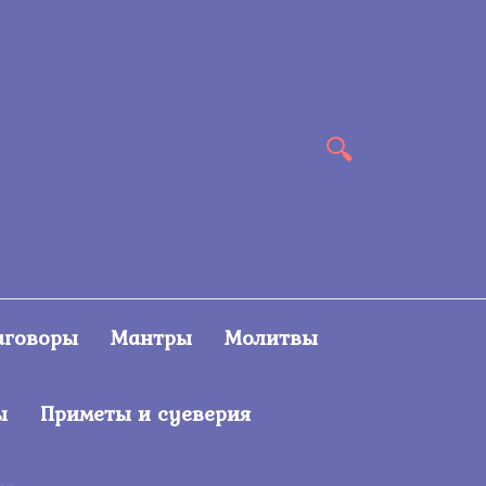
аговоры
Мантры
Молитвы
ы
Приметы и суеверия