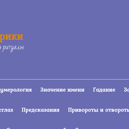
ерики
и ритуалы
умерология
Значение имени
Гадание
З
сглаз
Предсказания
Привороты и отворот