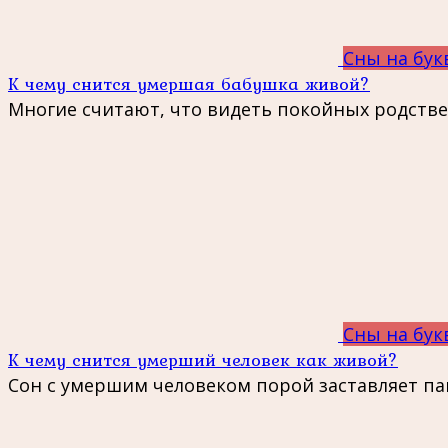
Сны на бук
К чему снится умершая бабушка живой?
Многие считают, что видеть покойных родств
Сны на бук
К чему снится умерший человек как живой?
Сон с умершим человеком порой заставляет п