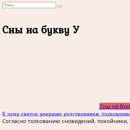
Search
for:
Сны на букву У
Сны на бук
К чему снятся умершие родственники: толковани
Согласно толкованию сновидений, покойники,