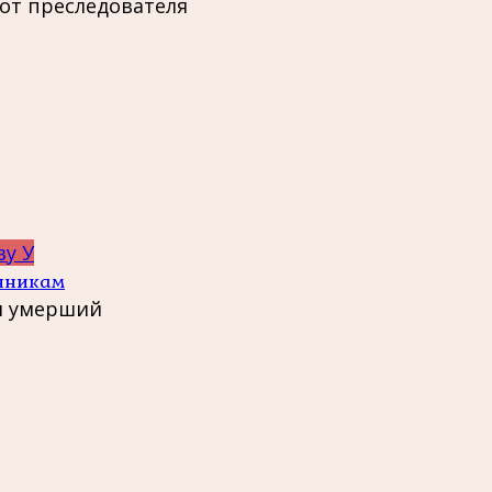
 от преследователя
ву У
онникам
я умерший