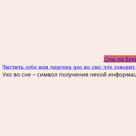
Сны на бук
Чистить себе или другому ухо во сне: что говорит
Ухо во сне – символ получения некой информа