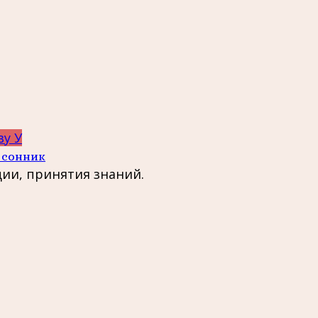
ву У
 сонник
ции, принятия знаний.