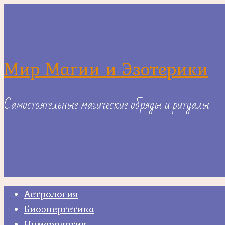
Skip
to
content
Мир Магии и Эзотерики
Самостоятельные магические обряды и ритуалы
Астрология
Биоэнергетика
Нумерология