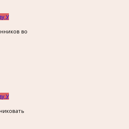
ву У
енников во
ву У
аниковать