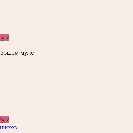
ву У
мершем муже
ву У
нников