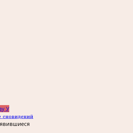
ву У
е сновидений
 явившиеся