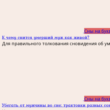
Сны на бук
К чему снится умерший муж как живой?
Для правильного толкования сновидения об у
Сны на бук
Убегать от мужчины во сне: трактовки разных со