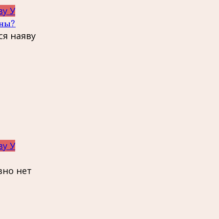
ву У
ины?
ся наяву
ву У
вно нет