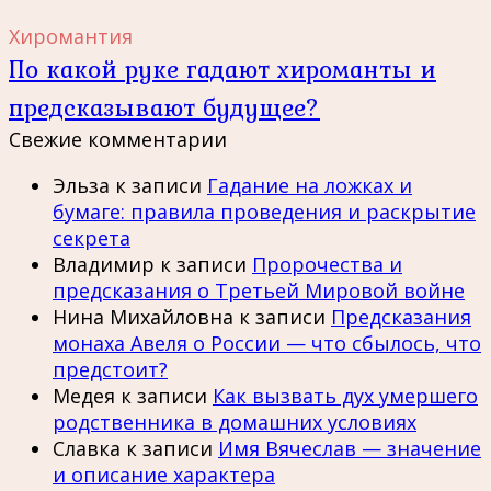
Хиромантия
По какой руке гадают хироманты и
предсказывают будущее?
Свежие комментарии
Эльза
к записи
Гадание на ложках и
бумаге: правила проведения и раскрытие
секрета
Владимир
к записи
Пророчества и
предсказания о Третьей Мировой войне
Нина Михайловна
к записи
Предсказания
монаха Авеля о России — что сбылось, что
предстоит?
Медея
к записи
Как вызвать дух умершего
родственника в домашних условиях
Славка
к записи
Имя Вячеслав — значение
и описание характера