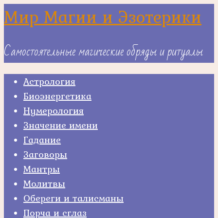
Skip
Мир Магии и Эзотерики
to
content
Самостоятельные магические обряды и ритуалы
Астрология
Биоэнергетика
Нумерология
Значение имени
Гадание
Заговоры
Мантры
Молитвы
Обереги и талисманы
Порча и сглаз