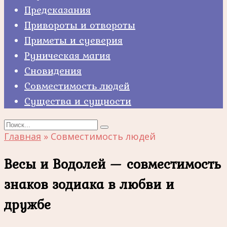
Предсказания
Привороты и отвороты
Приметы и суеверия
Руническая магия
Сновидения
Совместимость людей
Существа и сущности
Search
for:
Главная
»
Совместимость людей
Весы и Водолей — совместимость
знаков зодиака в любви и
дружбе