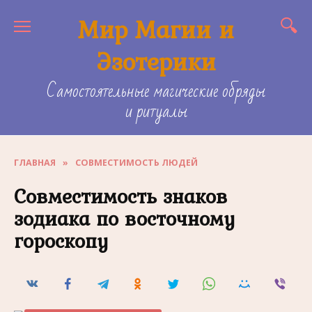
Skip
Мир Магии и
to
content
Эзотерики
Самостоятельные магические обряды
и ритуалы
ГЛАВНАЯ
»
СОВМЕСТИМОСТЬ ЛЮДЕЙ
Совместимость знаков
зодиака по восточному
гороскопу