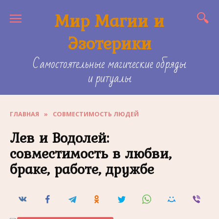
Skip
Мир Магии и
to
content
Эзотерики
Самостоятельные магические обряды
и ритуалы
ГЛАВНАЯ
»
СОВМЕСТИМОСТЬ ЛЮДЕЙ
Лев и Водолей:
совместимость в любви,
браке, работе, дружбе