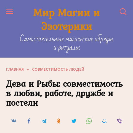
Skip
Мир Магии и
to
content
Эзотерики
Самостоятельные магические обряды
и ритуалы
ГЛАВНАЯ
»
СОВМЕСТИМОСТЬ ЛЮДЕЙ
Дева и Рыбы: совместимость
в любви, работе, дружбе и
постели