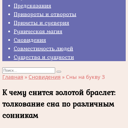
Предсказания
Привороты и отвороты
Приметы и суеверия
Руническая магия
Сновидения
Совместимость людей
Существа и сущности
Search
for:
Главная
»
Сновидения
»
Сны на букву З
К чему снится золотой браслет:
толкование сна по различным
сонникам