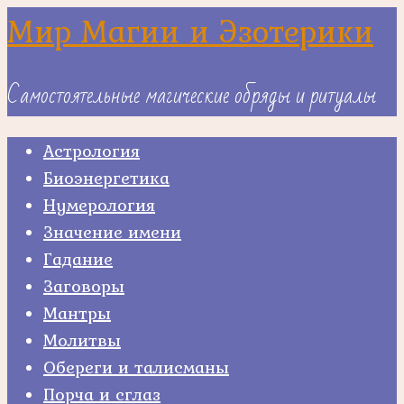
Skip
Мир Магии и Эзотерики
to
content
Самостоятельные магические обряды и ритуалы
Астрология
Биоэнергетика
Нумерология
Значение имени
Гадание
Заговоры
Мантры
Молитвы
Обереги и талисманы
Порча и сглаз