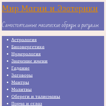
Skip
Мир Магии и Эзотерики
to
content
Самостоятельные магические обряды и ритуалы
Астрология
Биоэнергетика
Нумерология
Значение имени
Гадание
Заговоры
Мантры
Молитвы
Обереги и талисманы
Порча и сглаз