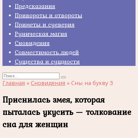
Предсказания
Привороты и отвороты
Приметы и суеверия
Руническая магия
Сновидения
Совместимость людей
Существа и сущности
Search
for:
Главная
»
Сновидения
»
Сны на букву З
Приснилась змея, которая
пыталась укусить — толкование
сна для женщин