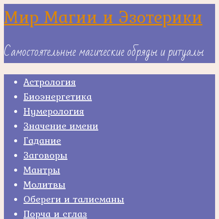
Skip
Мир Магии и Эзотерики
to
content
Самостоятельные магические обряды и ритуалы
Астрология
Биоэнергетика
Нумерология
Значение имени
Гадание
Заговоры
Мантры
Молитвы
Обереги и талисманы
Порча и сглаз