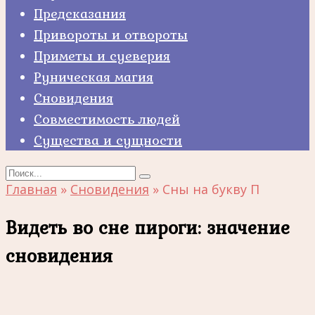
Предсказания
Привороты и отвороты
Приметы и суеверия
Руническая магия
Сновидения
Совместимость людей
Существа и сущности
Search
for:
Главная
»
Сновидения
»
Сны на букву П
Видеть во сне пироги: значение
сновидения