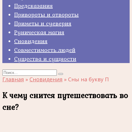
Предсказания
Привороты и отвороты
Приметы и суеверия
Руническая магия
Сновидения
Совместимость людей
Существа и сущности
Search
for:
Главная
»
Сновидения
»
Сны на букву П
К чему снится путешествовать во
сне?