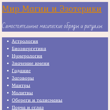
Skip
Мир Магии и Эзотерики
to
content
Самостоятельные магические обряды и ритуалы
Астрология
Биоэнергетика
Нумерология
Значение имени
Гадание
Заговоры
Мантры
Молитвы
Обереги и талисманы
Порча и сглаз