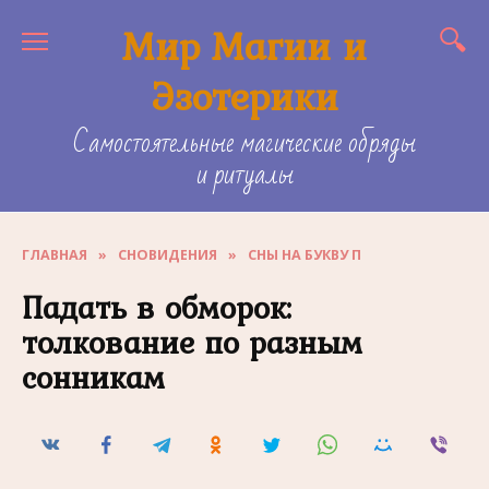
Skip
Мир Магии и
to
content
Эзотерики
Самостоятельные магические обряды
и ритуалы
ГЛАВНАЯ
»
СНОВИДЕНИЯ
»
СНЫ НА БУКВУ П
Падать в обморок:
толкование по разным
сонникам