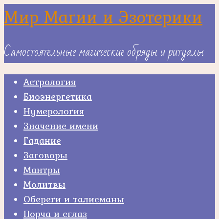
Skip
Мир Магии и Эзотерики
to
content
Самостоятельные магические обряды и ритуалы
Астрология
Биоэнергетика
Нумерология
Значение имени
Гадание
Заговоры
Мантры
Молитвы
Обереги и талисманы
Порча и сглаз