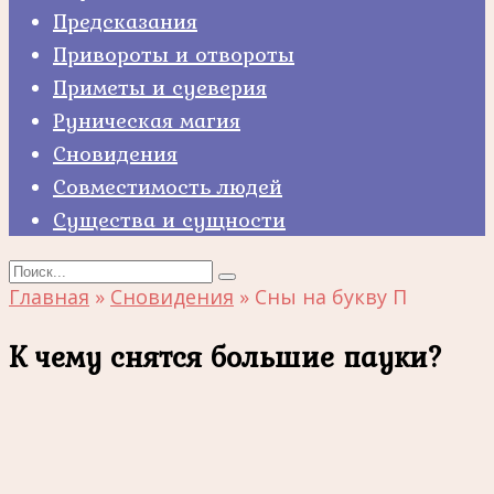
Предсказания
Привороты и отвороты
Приметы и суеверия
Руническая магия
Сновидения
Совместимость людей
Существа и сущности
Search
for:
Главная
»
Сновидения
»
Сны на букву П
К чему снятся большие пауки?