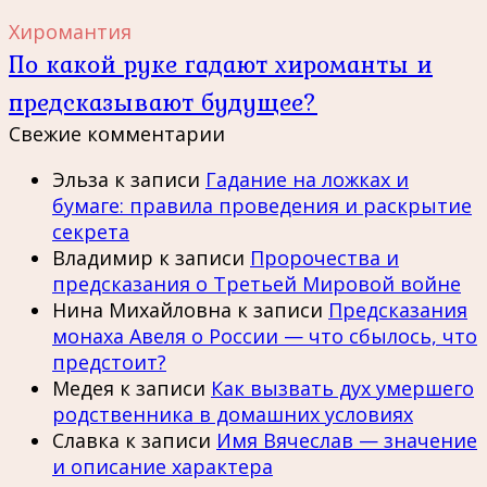
Хиромантия
По какой руке гадают хироманты и
предсказывают будущее?
Свежие комментарии
Эльза
к записи
Гадание на ложках и
бумаге: правила проведения и раскрытие
секрета
Владимир
к записи
Пророчества и
предсказания о Третьей Мировой войне
Нина Михайловна
к записи
Предсказания
монаха Авеля о России — что сбылось, что
предстоит?
Медея
к записи
Как вызвать дух умершего
родственника в домашних условиях
Славка
к записи
Имя Вячеслав — значение
и описание характера