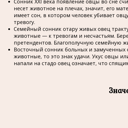
Сонник XXI века появление овцы во сне сч
несет животное на плечах, значит, его м
имеет сон, в котором человек убивает овц
тревогу.
Семейный сонник отару живых овец тракт
животные — к тревогам и несчастьям. Бер
претендентов. Благополучную семейную жи
Восточный сонник больных и замученных о
животные, то это знак удачи. Укус овцы и
напали на стадо овец означает, что спящи
Знач