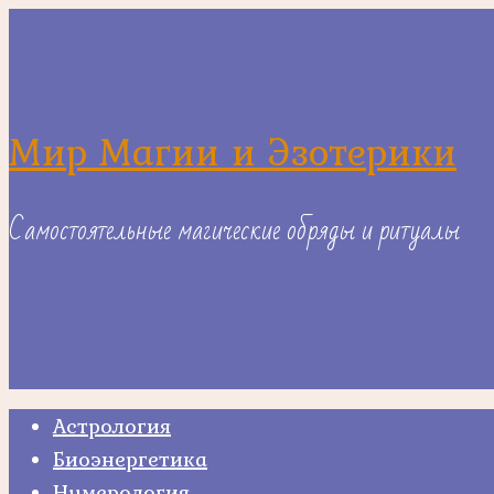
Skip
to
content
Мир Магии и Эзотерики
Самостоятельные магические обряды и ритуалы
Астрология
Биоэнергетика
Нумерология