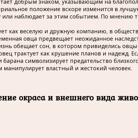
итает добрым знаком, указывающим на благопол
атериальное положение вскоре изменится в лучш
у или наблюдает за этим событием. По мнению т
ует как веселую и дружную компанию, в общест
еменная овца предвещает неожиданное наследств
знь обещает сон, в котором привиделись овцы 
вец трактует как крушение планов и надежд. Е
ли барана символизирует предательство близког
м манипулирует властный и жестокий человек.
ение окраса и внешнего вида живо