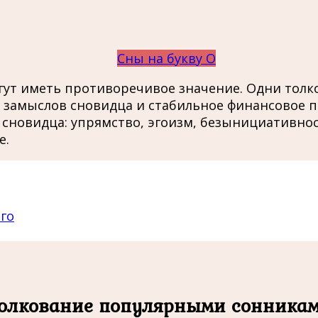
Сны на букву О
гут иметь противоречивое значение. Одни тол
замыслов сновидца и стабильное финансовое п
 сновидца: упрямство, эгоизм, безынициативнос
е.
го
олкование популярными сонника