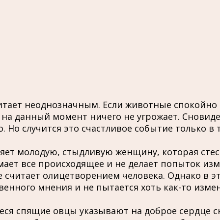
итает неоднозначным. Если животные спокойно п
 на данный момент ничего не угрожает. Сновиде
о. Но случится это счастливое событие только в
яет молодую, стыдливую женщину, которая стес
ает все происходящее и не делает попыток изм
 считает олицетворением человека. Однако в эт
енного мнения и не пытается хоть как-то измени
еся спящие овцы указывают на доброе сердце сн