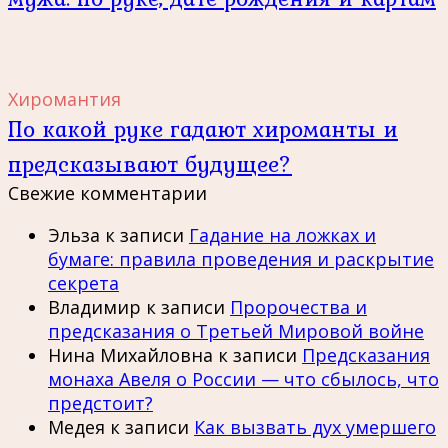
Хиромантия
По какой руке гадают хироманты и
предсказывают будущее?
Свежие комментарии
Эльза
к записи
Гадание на ложках и
бумаге: правила проведения и раскрытие
секрета
Владимир
к записи
Пророчества и
предсказания о Третьей Мировой войне
Нина Михайловна
к записи
Предсказания
монаха Авеля о России — что сбылось, что
предстоит?
Медея
к записи
Как вызвать дух умершего