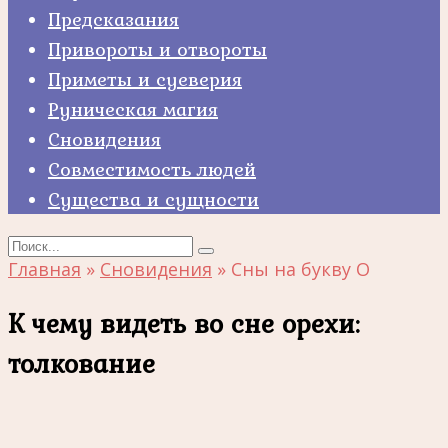
Предсказания
Привороты и отвороты
Приметы и суеверия
Руническая магия
Сновидения
Совместимость людей
Существа и сущности
Search
for:
Главная
»
Сновидения
»
Сны на букву О
К чему видеть во сне орехи:
толкование