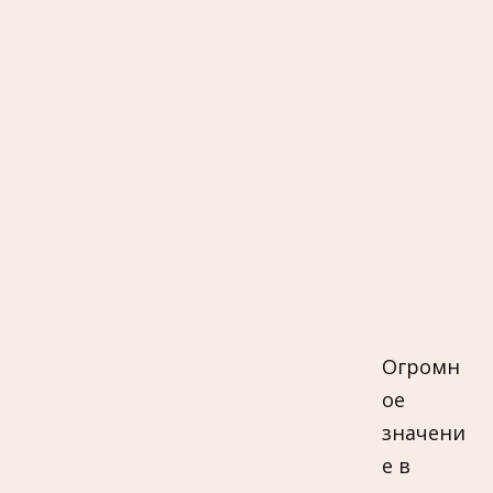
Огромн
ое
значени
е в