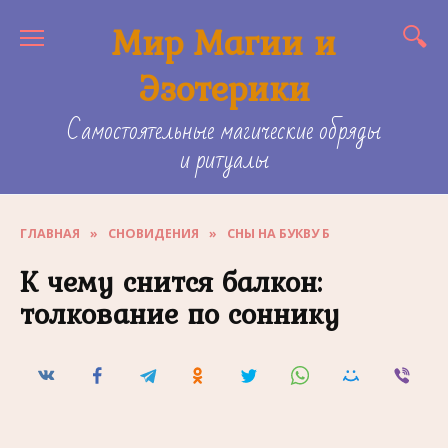
Skip
Мир Магии и
to
content
Эзотерики
Самостоятельные магические обряды
и ритуалы
ГЛАВНАЯ
»
СНОВИДЕНИЯ
»
СНЫ НА БУКВУ Б
К чему снится балкон:
толкование по соннику