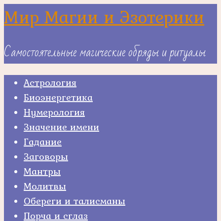
Skip
Мир Магии и Эзотерики
to
content
Самостоятельные магические обряды и ритуалы
Астрология
Биоэнергетика
Нумерология
Значение имени
Гадание
Заговоры
Мантры
Молитвы
Обереги и талисманы
Порча и сглаз