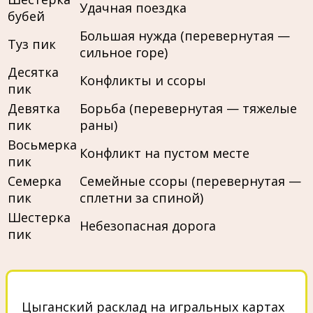
Удачная поездка
бубей
Большая нужда (перевернутая —
Туз пик
сильное горе)
Десятка
Конфликты и ссоры
пик
Девятка
Борьба (перевернутая — тяжелые
пик
раны)
Восьмерка
Конфликт на пустом месте
пик
Семерка
Семейные ссоры (перевернутая —
пик
сплетни за спиной)
Шестерка
Небезопасная дорога
пик
Цыганский расклад на игральных картах