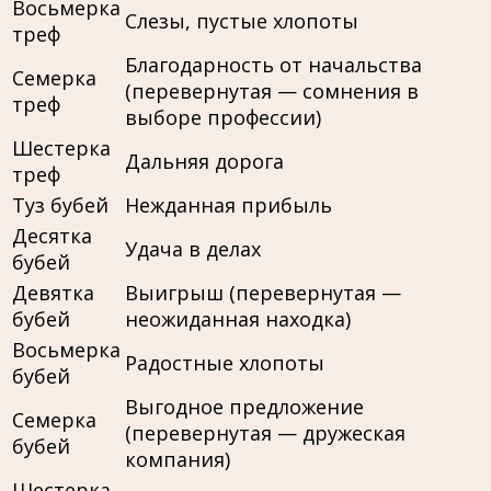
Восьмерка
Слезы, пустые хлопоты
треф
Благодарность от начальства
Семерка
(перевернутая — сомнения в
треф
выборе профессии)
Шестерка
Дальняя дорога
треф
Туз бубей
Нежданная прибыль
Десятка
Удача в делах
бубей
Девятка
Выигрыш (перевернутая —
бубей
неожиданная находка)
Восьмерка
Радостные хлопоты
бубей
Выгодное предложение
Семерка
(перевернутая — дружеская
бубей
компания)
Шестерка