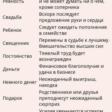
Ревность
и не может думать ни о чем,
кроме соперника
Вскоре последует
Свадьба
предложение руки и сердца
Следует ожидать пополнения
Ребенок
в семействе
Перемены в судьбе к лучшему.
Священник
Вмешательство высших сил
Тяжелый труд будет
Постоянство
вознагражден
Финансовое благополучие и
Деньги
удача в бизнесе
Неожиданный выигрыш,
Немного денег
находка
Родственники или друзья
Подарок
преподнесут неожиданный
сюрприз
Усилия увенчаются успехом.