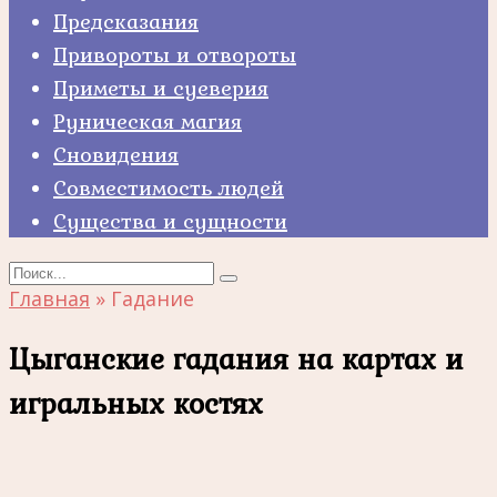
Предсказания
Привороты и отвороты
Приметы и суеверия
Руническая магия
Сновидения
Совместимость людей
Существа и сущности
Search
for:
Главная
»
Гадание
Цыганские гадания на картах и
игральных костях