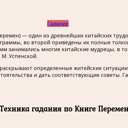
Гадание
ремен) — один из древнейших китайских трудов 
саграммы, во второй приведены их полные толк
м занимались многие китайские мудрецы, в том
 М. Успенской.
 раскрывают определенные житейские ситуации.
оятельства и дать соответствующие советы. Г
Техника гадания по Книге Переме