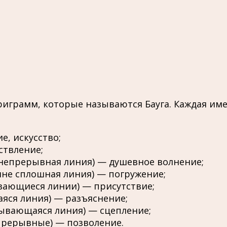
риграмм, которые называются Бауга. Каждая име
, искусство;
ствление;
 непрерывная линия) — душевное волнение;
ине сплошная линия) — погружение;
вающиеся линии) — присутствие;
яся линия) — разъяснение;
рывающаяся линия) — сцепление;
прерывные) — позволение.