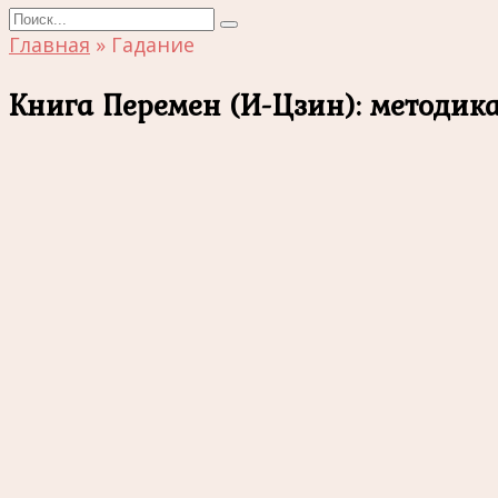
Search
for:
Главная
»
Гадание
Книга Перемен (И-Цзин): методик