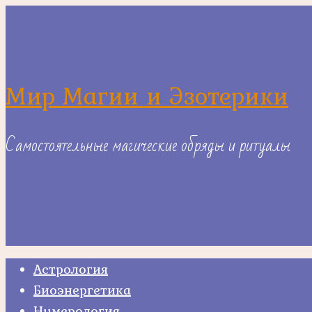
Skip
to
content
Мир Магии и Эзотерики
Самостоятельные магические обряды и ритуалы
Астрология
Биоэнергетика
Нумерология