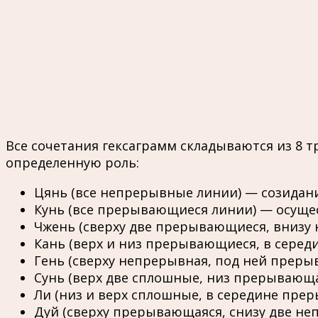
Все сочетания гексаграмм складываются из 8 т
определенную роль:
Цянь (все непрерывные линии) — созидание
Кунь (все прерывающиеся линии) — осуще
Чжень (сверху две прерывающиеся, внизу
Кань (верх и низ прерывающиеся, в серед
Гень (сверху непрерывная, под ней преры
Сунь (верх две сплошные, низ прерывающа
Ли (низ и верх сплошные, в середине пре
Дуй (сверху прерывающаяся, снизу две не