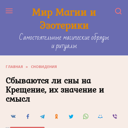
Skip
Мир Магии и
to
content
Эзотерики
Самостоятельные магические обряды
и ритуалы
ГЛАВНАЯ
»
СНОВИДЕНИЯ
Сбываются ли сны на
Крещение, их значение и
смысл