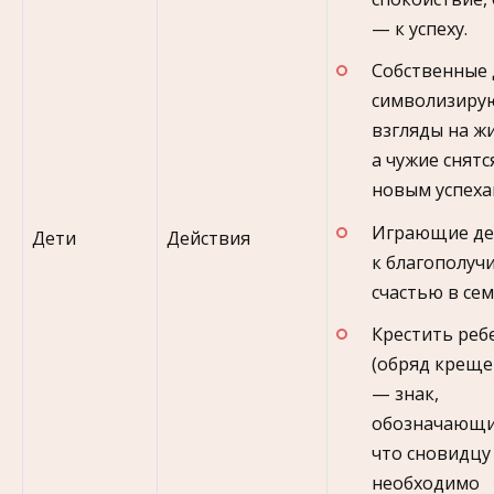
— к успеху.
Собственные 
символизиру
взгляды на ж
а чужие снятс
новым успеха
Играющие д
Дети
Действия
к благополуч
счастью в сем
Крестить реб
(обряд креще
— знак,
обозначающи
что сновидцу
необходимо