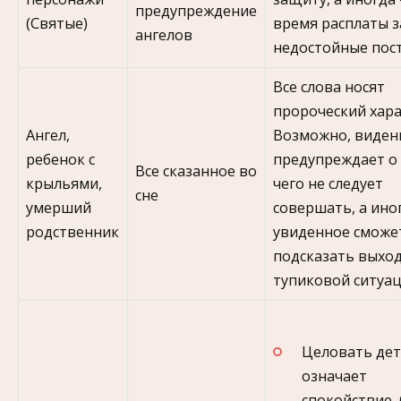
предупреждение
(Святые)
время расплаты з
ангелов
недостойные пос
Все слова носят
пророческий хара
Ангел,
Возможно, виден
ребенок с
предупреждает о 
Все сказанное во
крыльями,
чего не следует
сне
умерший
совершать, а ино
родственник
увиденное сможе
подсказать выход
тупиковой ситуа
Целовать де
означает
спокойствие,