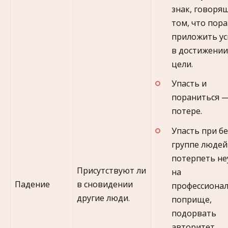
знак, говоря
том, что пора
приложить ус
в достижени
цели.
Упасть и
пораниться —
потере.
Упасть при бе
группе люде
потерпеть не
Присутствуют ли
на
Падение
в сновидении
профессиона
другие люди.
поприще,
подорвать
авторитет.