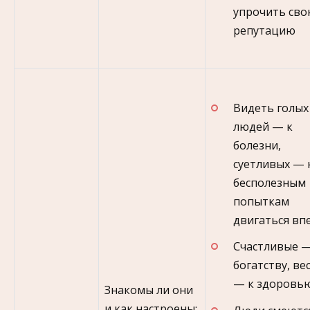
упрочить св
репутацию
Видеть голых
людей — к
болезни,
суетливых — 
бесполезным
попыткам
двигаться вп
Счастливые —
богатству, ве
— к здоровью
Знакомы ли они
и как настроены;