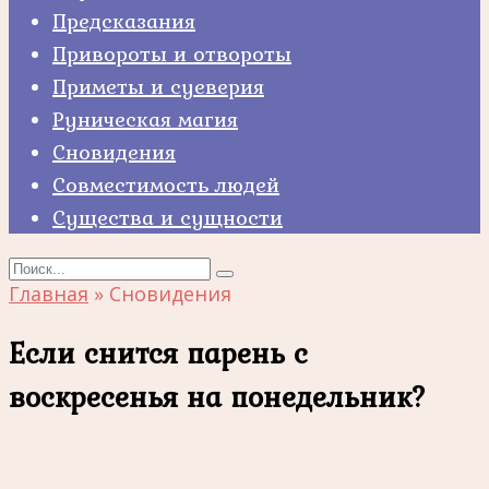
Предсказания
Привороты и отвороты
Приметы и суеверия
Руническая магия
Сновидения
Совместимость людей
Существа и сущности
Search
for:
Главная
»
Сновидения
Если снится парень с
воскресенья на понедельник?