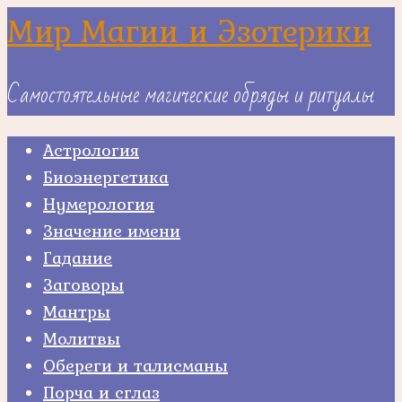
Skip
Мир Магии и Эзотерики
to
content
Самостоятельные магические обряды и ритуалы
Астрология
Биоэнергетика
Нумерология
Значение имени
Гадание
Заговоры
Мантры
Молитвы
Обереги и талисманы
Порча и сглаз