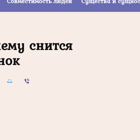
Совместимость людей
Существа и сущно
чему снится
нок