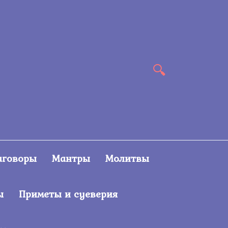
аговоры
Мантры
Молитвы
ы
Приметы и суеверия