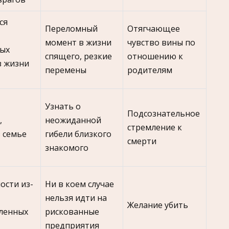
ся
Переломный
Отягчающее
момент в жизни
чувство вины по
ых
спящего, резкие
отношению к
в жизни
перемены
родителям
Узнать о
Подсознательное
,
неожиданной
стремление к
в семье
гибели близкого
смерти
знакомого
ости из-
Ни в коем случае
нельзя идти на
Желание убить
ленных
рискованные
предприятия