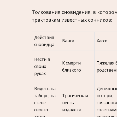
Толкования сновидения, в котором
трактовкам известных сонников:
Действия
Ванга
Хассе
сновидца
Нести в
К смерти
Тяжелая 
своих
близкого
родствен
руках
Видеть на
Денежны
заборе, на
Трагическая
потери,
стене
весть
связанны
своего
издалека
сплетням
дома
кознями 