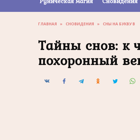
Руническая магия
Сновидения
ГЛАВНАЯ
»
СНОВИДЕНИЯ
»
СНЫ НА БУКВУ В
Тайны снов: к 
похоронный ве