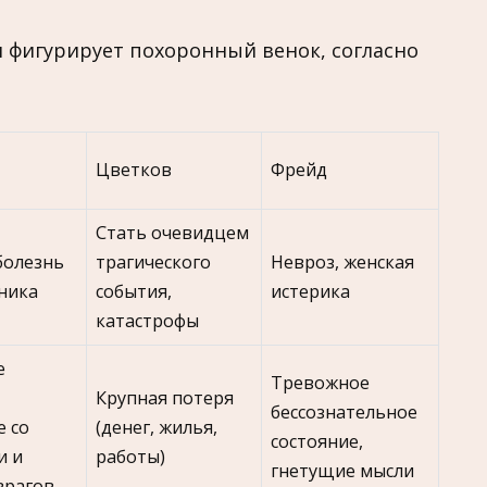
 фигурирует похоронный венок, согласно
Цветков
Фрейд
Стать очевидцем
болезнь
трагического
Невроз, женская
ника
события,
истерика
катастрофы
е
Тревожное
Крупная потеря
бессознательное
е со
(денег, жилья,
состояние,
и и
работы)
гнетущие мысли
врагов