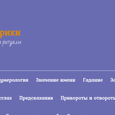
ерики
и ритуалы
умерология
Значение имени
Гадание
З
сглаз
Предсказания
Привороты и отворот