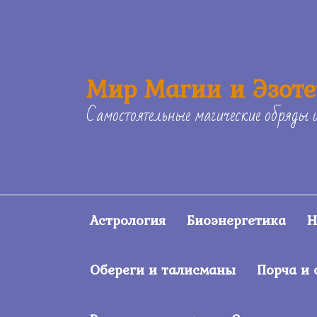
Skip
to
content
Мир Магии и Эзот
Самостоятельные магические обряды 
Астрология
Биоэнергетика
Н
Обереги и талисманы
Порча и 