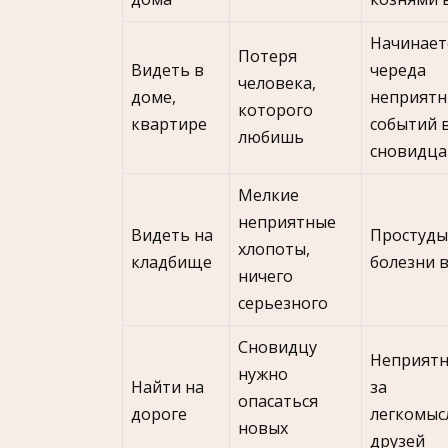
Начинает
Потеря
Видеть в
череда
человека,
доме,
неприятн
которого
квартире
событий 
любишь
сновидца
Мелкие
неприятные
Видеть на
Простуды
хлопоты,
кладбище
болезни 
ничего
серьезного
Сновидцу
Неприятн
нужно
Найти на
за
опасаться
дороге
легкомыс
новых
друзей