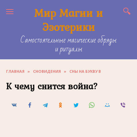
Skip
Мир Магии и
to
content
Эзотерики
Самостоятельные магические обряды
и ритуалы
ГЛАВНАЯ
»
СНОВИДЕНИЯ
»
СНЫ НА БУКВУ В
К чему снится война?