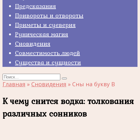
Предсказания
Привороты и отвороты
Приметы и суеверия
Руническая магия
Сновидения
Совместимость людей
Существа и сущности
Search
for:
Главная
»
Сновидения
»
Сны на букву В
К чему снится водка: толкования
различных сонников