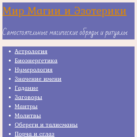
Skip
Мир Магии и Эзотерики
to
content
Самостоятельные магические обряды и ритуалы
Астрология
Биоэнергетика
Нумерология
Значение имени
Гадание
Заговоры
Мантры
Молитвы
Обереги и талисманы
Порча и сглаз