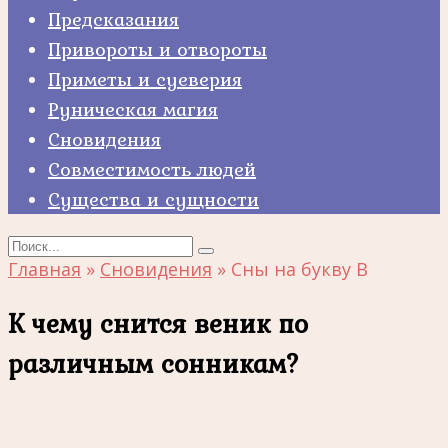
Предсказания
Привороты и отвороты
Приметы и суеверия
Руническая магия
Сновидения
Совместимость людей
Существа и сущности
Search
for:
Главная
»
Сновидения
»
Сны на букву В
К чему снится веник по
различным сонникам?