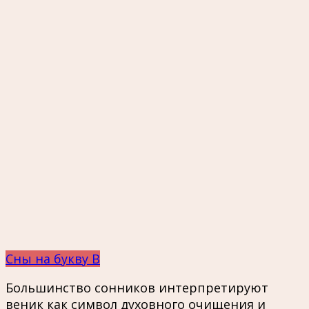
Сны на букву В
Большинство сонников интерпретируют
веник как символ духовного очищения и