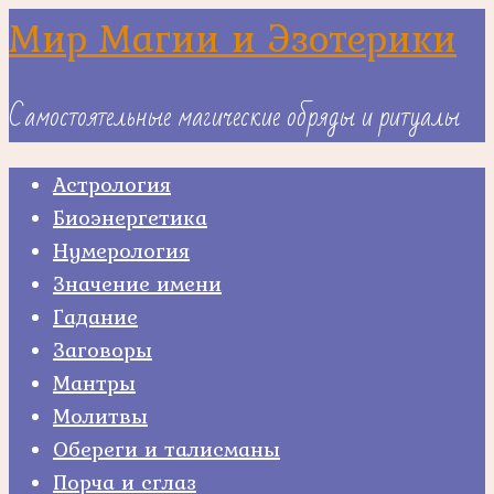
Skip
Мир Магии и Эзотерики
to
content
Самостоятельные магические обряды и ритуалы
Астрология
Биоэнергетика
Нумерология
Значение имени
Гадание
Заговоры
Мантры
Молитвы
Обереги и талисманы
Порча и сглаз