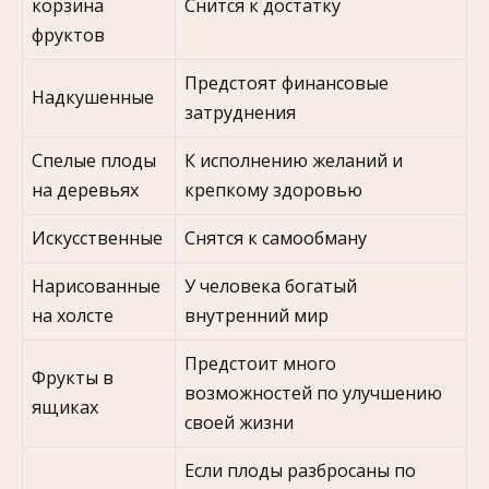
корзина
Снится к достатку
фруктов
Предстоят финансовые
Надкушенные
затруднения
Спелые плоды
К исполнению желаний и
на деревьях
крепкому здоровью
Искусственные
Снятся к самообману
Нарисованные
У человека богатый
на холсте
внутренний мир
Предстоит много
Фрукты в
возможностей по улучшению
ящиках
своей жизни
Если плоды разбросаны по