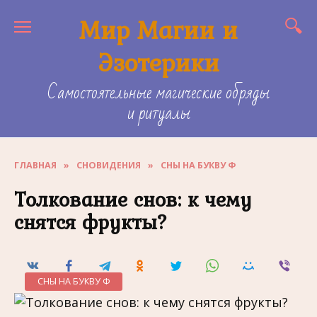
Skip
Мир Магии и
to
content
Эзотерики
Самостоятельные магические обряды
и ритуалы
ГЛАВНАЯ
»
СНОВИДЕНИЯ
»
СНЫ НА БУКВУ Ф
Толкование снов: к чему
снятся фрукты?
СНЫ НА БУКВУ Ф