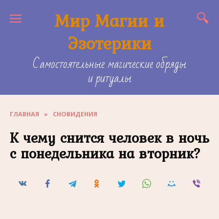
Skip
Мир Магии и
to
content
Эзотерики
Самостоятельные магические обряды
и ритуалы
ГЛАВНАЯ
»
СНОВИДЕНИЯ
К чему снится человек в ночь
с понедельника на вторник?