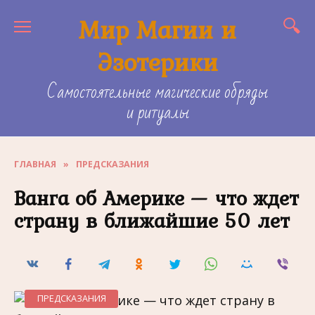
Skip
Мир Магии и
to
content
Эзотерики
Самостоятельные магические обряды
и ритуалы
ГЛАВНАЯ
»
ПРЕДСКАЗАНИЯ
Ванга об Америке — что ждет
страну в ближайшие 50 лет
ПРЕДСКАЗАНИЯ