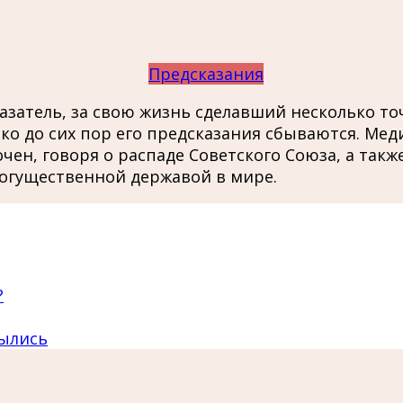
Предсказания
азатель, за свою жизнь сделавший несколько т
ако до сих пор его предсказания сбываются. М
чен, говоря о распаде Советского Союза, а такж
могущественной державой в мире.
?
былись