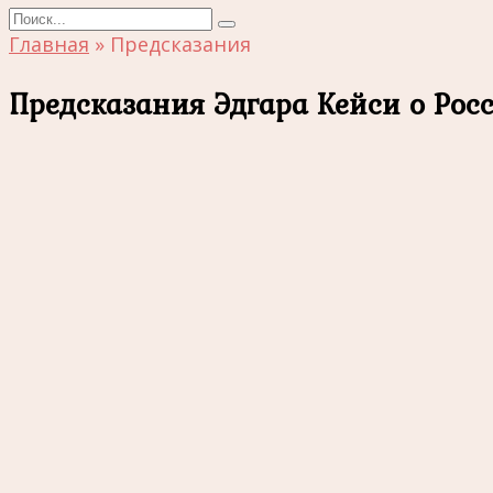
Search
for:
Главная
»
Предсказания
Предсказания Эдгара Кейси о Рос