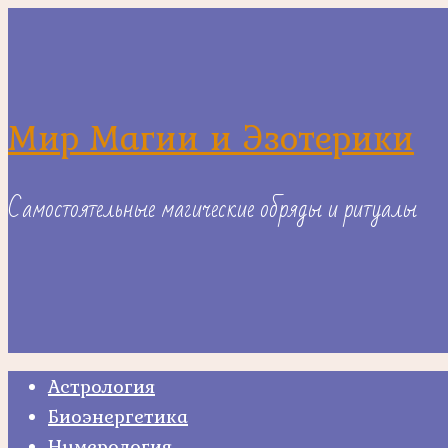
Skip
to
content
Мир Магии и Эзотерики
Самостоятельные магические обряды и ритуалы
Астрология
Биоэнергетика
Нумерология