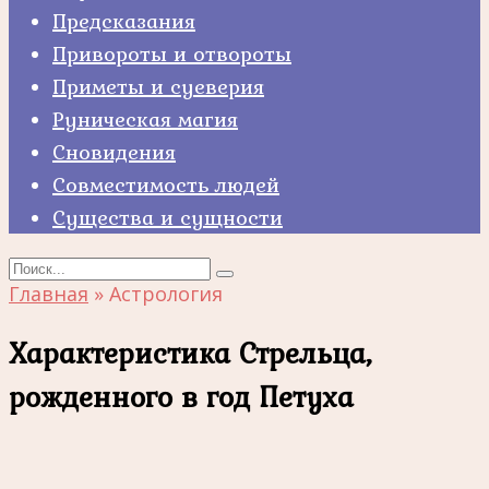
Предсказания
Привороты и отвороты
Приметы и суеверия
Руническая магия
Сновидения
Совместимость людей
Существа и сущности
Search
for:
Главная
»
Астрология
Характеристика Стрельца,
рожденного в год Петуха