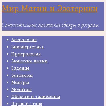
Skip
Мир Магии и Эзотерики
to
content
Самостоятельные магические обряды и ритуалы
Астрология
Биоэнергетика
Нумерология
Значение имени
Гадание
Заговоры
Мантры
Молитвы
Обереги и талисманы
Порча и сглаз