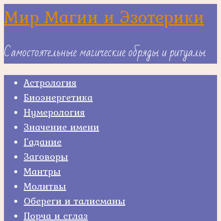
Skip
Мир Магии и Эзотерики
to
content
Самостоятельные магические обряды и ритуалы
Астрология
Биоэнергетика
Нумерология
Значение имени
Гадание
Заговоры
Мантры
Молитвы
Обереги и талисманы
Порча и сглаз