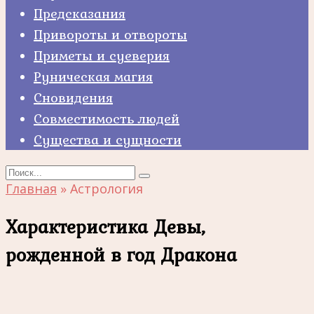
Предсказания
Привороты и отвороты
Приметы и суеверия
Руническая магия
Сновидения
Совместимость людей
Существа и сущности
Search
for:
Главная
»
Астрология
Характеристика Девы,
рожденной в год Дракона