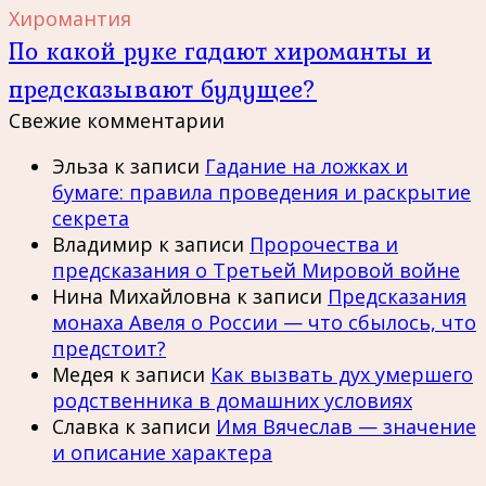
Хиромантия
По какой руке гадают хироманты и
предсказывают будущее?
Свежие комментарии
Эльза
к записи
Гадание на ложках и
бумаге: правила проведения и раскрытие
секрета
Владимир
к записи
Пророчества и
предсказания о Третьей Мировой войне
Нина Михайловна
к записи
Предсказания
монаха Авеля о России — что сбылось, что
предстоит?
Медея
к записи
Как вызвать дух умершего
родственника в домашних условиях
Славка
к записи
Имя Вячеслав — значение
и описание характера