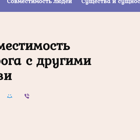
Совместимость людей
Существа и сущно
местимость
ога с другими
ви