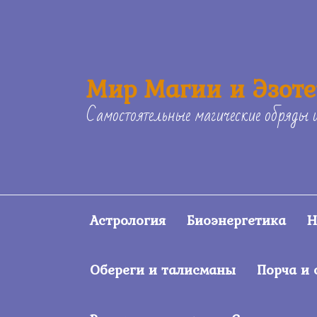
Skip
to
content
Мир Магии и Эзот
Самостоятельные магические обряды 
Астрология
Биоэнергетика
Н
Обереги и талисманы
Порча и 