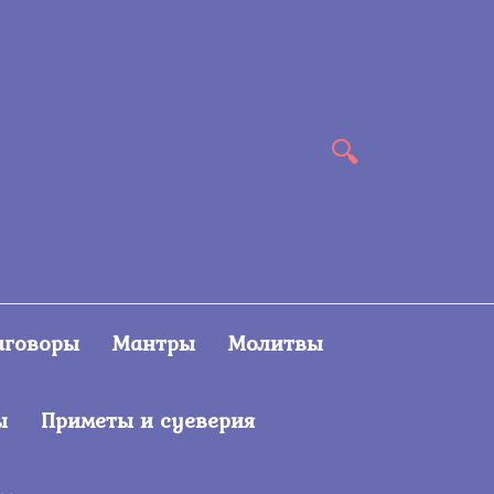
аговоры
Мантры
Молитвы
ы
Приметы и суеверия