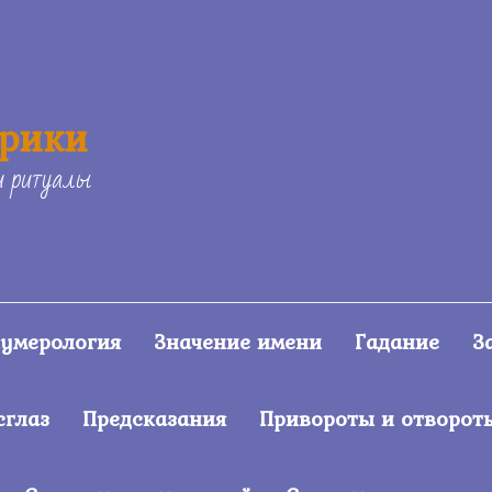
ерики
и ритуалы
умерология
Значение имени
Гадание
З
сглаз
Предсказания
Привороты и отворот