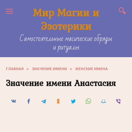
Skip
Мир Магии и
to
content
Эзотерики
Самостоятельные магические обряды
и ритуалы
ГЛАВНАЯ
»
ЗНАЧЕНИЕ ИМЕНИ
»
ЖЕНСКИЕ ИМЕНА
Значение имени Анастасия