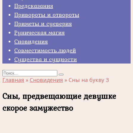
Предсказания
Привороты и отвороты
Приметы и суеверия
Руническая магия
Сновидения
Совместимость людей
Существа и сущности
Search
for:
Главная
»
Сновидения
»
Сны на букву З
Сны, предвещающие девушке
скорое замужество