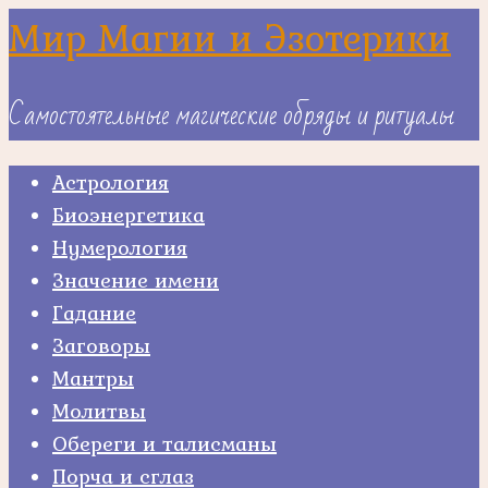
Skip
Мир Магии и Эзотерики
to
content
Самостоятельные магические обряды и ритуалы
Астрология
Биоэнергетика
Нумерология
Значение имени
Гадание
Заговоры
Мантры
Молитвы
Обереги и талисманы
Порча и сглаз