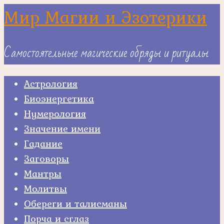
Skip
Мир Магии и Эзотерики
to
content
Самостоятельные магические обряды и ритуалы
Астрология
Биоэнергетика
Нумерология
Значение имени
Гадание
Заговоры
Мантры
Молитвы
Обереги и талисманы
Порча и сглаз