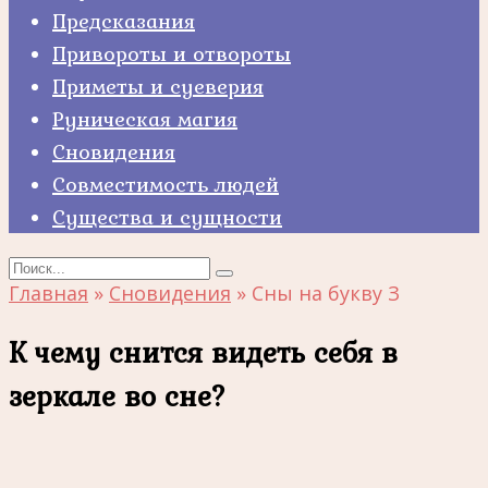
Предсказания
Привороты и отвороты
Приметы и суеверия
Руническая магия
Сновидения
Совместимость людей
Существа и сущности
Search
for:
Главная
»
Сновидения
»
Сны на букву З
К чему снится видеть себя в
зеркале во сне?