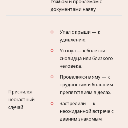
тяжбам и проблемам с
документами наяву
Упал с крыши — к
удивлению.
Утонул — к болезни
сновидца или близкого
человека.
Провалился в яму — к
трудностям и большим
Приснился
препятствиям в делах.
несчастный
Застрелили — к
случай
неожиданной встрече с
давним знакомым.