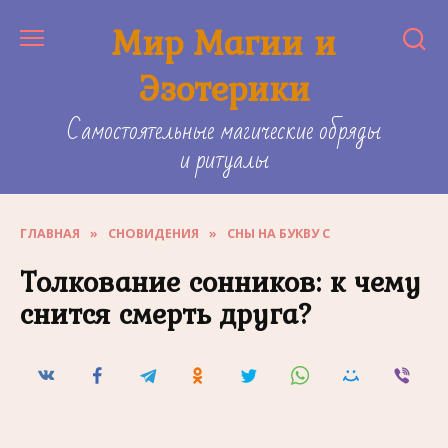
Skip
Мир Магии и
to
content
Эзотерики
Самостоятельные магические обряды
и ритуалы
ГЛАВНАЯ
»
СНОВИДЕНИЯ
»
СНЫ НА БУКВУ С
Толкование сонников: к чему
снится смерть друга?