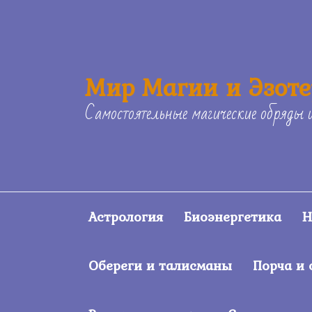
Skip
to
content
Мир Магии и Эзот
Самостоятельные магические обряды 
Астрология
Биоэнергетика
Н
Обереги и талисманы
Порча и 