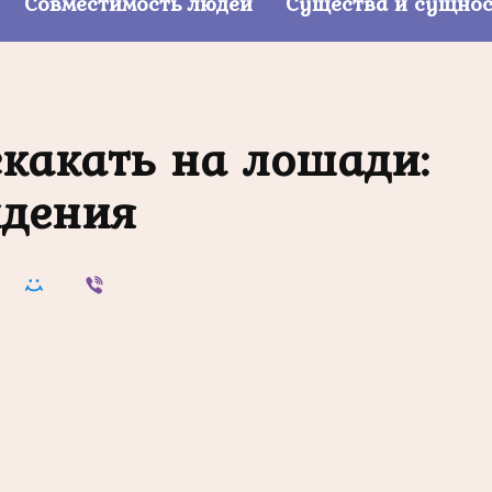
Совместимость людей
Существа и сущно
скакать на лошади:
идения