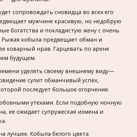
удет сопровождать сновидца во всех его
редвещает мужчине красивую, но недобрую
ные богатства и покладистую жену с очень
 Рыжая кобыла предвещает обман и
ее коварный нрав. Гарцевать по арене
оем будущем.
ремени уделять своему внешнему виду—
овидение сулит обманчивый успех,
которой последует большое огорчение.
юбовными утехами. Если подобную ночную
а, ее ожидает супружеская измена и
а.
а лучшее. Кобыла белого цвета