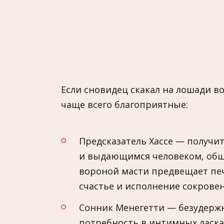
Если сновидец скакал на лошади в
чаще всего благоприятные:
Предсказатель Хассе — получи
и выдающимся человеком, обще
вороной масти предвещает пе
счастье и исполнение сокрове
Сонник Менегетти — безудерж
потребность в интимных ласка