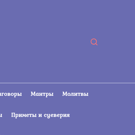
аговоры
Мантры
Молитвы
ы
Приметы и суеверия