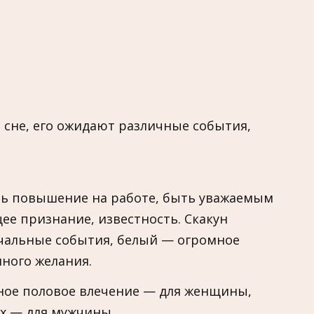
о сне, его ожидают различные события,
ть повышение на работе, быть уважаемым
е признание, известность. Скакун
чальные события, белый — огромное
нного желания.
ное половое влечение — для женщины,
х — для мужчины.