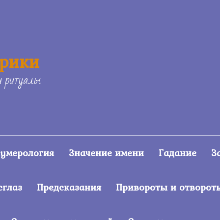
ерики
и ритуалы
умерология
Значение имени
Гадание
З
сглаз
Предсказания
Привороты и отворот