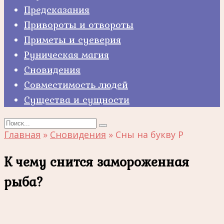
Предсказания
Привороты и отвороты
Приметы и суеверия
Руническая магия
Сновидения
Совместимость людей
Существа и сущности
Search
for:
Главная
»
Сновидения
»
Сны на букву Р
К чему снится замороженная
рыба?