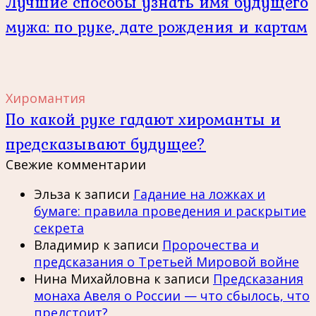
Лучшие способы узнать имя будущего
мужа: по руке, дате рождения и картам
Хиромантия
По какой руке гадают хироманты и
предсказывают будущее?
Свежие комментарии
Эльза
к записи
Гадание на ложках и
бумаге: правила проведения и раскрытие
секрета
Владимир
к записи
Пророчества и
предсказания о Третьей Мировой войне
Нина Михайловна
к записи
Предсказания
монаха Авеля о России — что сбылось, что
предстоит?