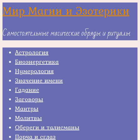
Skip
Мир Магии и Эзотерики
to
content
Самостоятельные магические обряды и ритуалы
Астрология
Биоэнергетика
Нумерология
Значение имени
Гадание
Заговоры
Мантры
Молитвы
Обереги и талисманы
Порча и сглаз